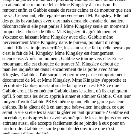
en attendant le retour de M. et Mme Kingsley à la maison. Ils
rentrent enfin et Gabbie essaie de rester calme et de montrer que rien
ne va. Cependant, elle regarde nerveusement M. Kingsley. Elle fait
des petits bavardages avec eux mais demande ensuite de manière
décontractée si elle peut parler à Mme Kingsley seule un moment à
propos de... choses de filles. M. Kingsley rit agréablement et
s'excuse en laissant Mme Kingsley avec elle. Gabbie mène
nerveusement Mme Kingsley dans le bureau, pointant du doigt
l'autel. Elle est toujours terrifiée, insistant sur le fait qu'elle pense que
c'est le fait de M. Kingsley. Mme Kingsley est étrangement
silencieuse. Après un moment, Gabbie se tourne vers elle. En se
retournant, elle est choquée de trouver M. Kingsley debout de
manière inquiétante dans l'encadrement de la porte avec Mme
Kingsley. Gabbie a l'air surpris, et perturbée par le comportement
décontracté de M. et Mme Kingsley. Mme Kingsley s'approche et
réconforte Gabbie, insistant sur le fait que ce n'est PAS ce que
Gabbie croit. Ils emmènent Gabbie dans le salon, où ils expliquent
qu'ILS ont tous les deux appris à aimer et admirer Gabbie. C'est leur
moyen d'avoir Gabbie PRÈS même quand elle ne garde pas leurs
enfants. Ils la gâtent déjà en tant que baby-sitter, imaginez ce que
serait la vie si elle les laissait la gâter en tant qu'amante ? Gabbie est
incertaine, mais après leur avoir avoué qu'elle les a toujours trouvés
attirants aussi, elle accepte facilement de se joindre à eux pour un
trio torride. Gabbie est sur le point de découvrir ce que c'est
réellement d'être idolâtré...