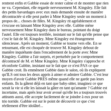
rentrent enfin et Gabbie essaie de rester calme et de montrer que rien
ne va. Cependant, elle regarde nerveusement M. Kingsley. Elle fait
des petits bavardages avec eux mais demande ensuite de manière
décontractée si elle peut parler à Mme Kingsley seule un moment à
propos de... choses de filles. M. Kingsley rit agréablement et
s'excuse en laissant Mme Kingsley avec elle. Gabbie mène
nerveusement Mme Kingsley dans le bureau, pointant du doigt
l'autel. Elle est toujours terrifiée, insistant sur le fait qu'elle pense que
c'est le fait de M. Kingsley. Mme Kingsley est étrangement
silencieuse. Après un moment, Gabbie se tourne vers elle. En se
retournant, elle est choquée de trouver M. Kingsley debout de
manière inquiétante dans l'encadrement de la porte avec Mme
Kingsley. Gabbie a l'air surpris, et perturbée par le comportement
décontracté de M. et Mme Kingsley. Mme Kingsley s'approche et
réconforte Gabbie, insistant sur le fait que ce n'est PAS ce que
Gabbie croit. Ils emmènent Gabbie dans le salon, où ils expliquent
qu'ILS ont tous les deux appris à aimer et admirer Gabbie. C'est leur
moyen d'avoir Gabbie PRÈS même quand elle ne garde pas leurs
enfants. Ils la gâtent déjà en tant que baby-sitter, imaginez ce que
serait la vie si elle les laissait la gâter en tant qu'amante ? Gabbie est
incertaine, mais après leur avoir avoué qu'elle les a toujours trouvés
attirants aussi, elle accepte facilement de se joindre à eux pour un
trio torride. Gabbie est sur le point de découvrir ce que c'est
réellement d'être idolâtré...