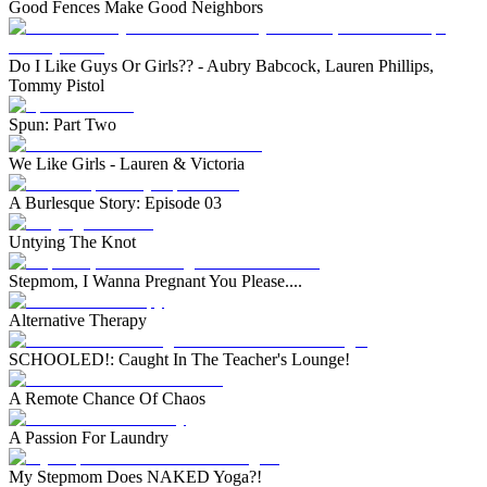
Good Fences Make Good Neighbors
Do I Like Guys Or Girls?? - Aubry Babcock, Lauren Phillips,
Tommy Pistol
Spun: Part Two
We Like Girls - Lauren & Victoria
A Burlesque Story: Episode 03
Untying The Knot
Stepmom, I Wanna Pregnant You Please....
Alternative Therapy
SCHOOLED!: Caught In The Teacher's Lounge!
A Remote Chance Of Chaos
A Passion For Laundry
My Stepmom Does NAKED Yoga?!