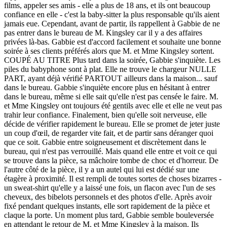
films, appeler ses amis - elle a plus de 18 ans, et ils ont beaucoup
confiance en elle - c'est la baby-sitter la plus responsable qu'ils aient
jamais eue. Cependant, avant de partir, ils rappellent à Gabbie de ne
pas entrer dans le bureau de M. Kingsley car il y a des affaires
privées là-bas. Gabbie est d'accord facilement et souhaite une bonne
soirée à ses clients préférés alors que M. et Mme Kingsley sortent.
COUPÉ AU TITRE Plus tard dans la soirée, Gabbie s'inquiète. Les
piles du babyphone sont à plat. Elle ne trouve le chargeur NULLE
PART, ayant déjà vérifié PARTOUT ailleurs dans la maison... sauf
dans le bureau. Gabbie s'inquiète encore plus en hésitant à entrer
dans le bureau, même si elle sait qu'elle n'est pas censée le faire. M.
et Mme Kingsley ont toujours été gentils avec elle et elle ne veut pas
trahir leur confiance. Finalement, bien qu'elle soit nerveuse, elle
décide de vérifier rapidement le bureau. Elle se promet de jeter juste
un coup d'œil, de regarder vite fait, et de partir sans déranger quoi
que ce soit. Gabbie entre soigneusement et discrètement dans le
bureau, qui n'est pas verrouillé. Mais quand elle entre et voit ce qui
se trouve dans la pièce, sa mâchoire tombe de choc et d'horreur. De
l'autre côté de la pièce, il y a un autel qui lui est dédié sur une
étagère à proximité. Il est rempli de toutes sortes de choses bizarres -
un sweat-shirt qu'elle y a laissé une fois, un flacon avec l'un de ses
cheveux, des bibelots personnels et des photos d'elle. Après avoir
fixé pendant quelques instants, elle sort rapidement de la pièce et
claque la porte. Un moment plus tard, Gabbie semble bouleversée
en attendant le retour de M. et Mme Kingsley à la maison. Ils