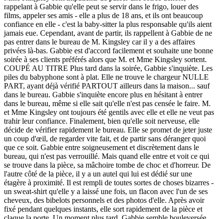
rappelant à Gabbie qu'elle peut se servir dans le frigo, louer des
films, appeler ses amis - elle a plus de 18 ans, et ils ont beaucoup
confiance en elle - c'est la baby-sitter la plus responsable qu'ils aient
jamais eue. Cependant, avant de partir, ils rappellent à Gabbie de ne
pas entrer dans le bureau de M. Kingsley car il y a des affaires
privées là-bas. Gabbie est d'accord facilement et souhaite une bonne
soirée à ses clients préférés alors que M. et Mme Kingsley sortent.
COUPÉ AU TITRE Plus tard dans la soirée, Gabbie s'inquiète. Les
piles du babyphone sont à plat. Elle ne trouve le chargeur NULLE
PART, ayant déjà vérifié PARTOUT ailleurs dans la maison... sauf
dans le bureau. Gabbie s'inquiète encore plus en hésitant à entrer
dans le bureau, même si elle sait qu'elle n'est pas censée le faire. M.
et Mme Kingsley ont toujours été gentils avec elle et elle ne veut pas
trahir leur confiance. Finalement, bien qu'elle soit nerveuse, elle
décide de vérifier rapidement le bureau. Elle se promet de jeter juste
un coup d'œil, de regarder vite fait, et de partir sans déranger quoi
que ce soit. Gabbie entre soigneusement et discrètement dans le
bureau, qui n'est pas verrouillé. Mais quand elle entre et voit ce qui
se trouve dans la pièce, sa mâchoire tombe de choc et d'horreur. De
l'autre côté de la pièce, il y a un autel qui lui est dédié sur une
étagère à proximité. Il est rempli de toutes sortes de choses bizarres -
un sweat-shirt qu'elle y a laissé une fois, un flacon avec l'un de ses
cheveux, des bibelots personnels et des photos d'elle. Après avoir
fixé pendant quelques instants, elle sort rapidement de la pièce et
claque la porte. Un moment plus tard, Gabbie semble bouleversée