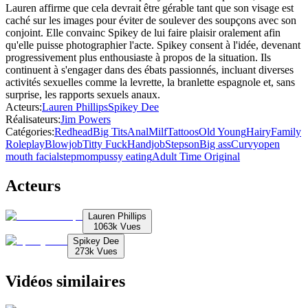
Lauren affirme que cela devrait être gérable tant que son visage est
caché sur les images pour éviter de soulever des soupçons avec son
conjoint. Elle convainc Spikey de lui faire plaisir oralement afin
qu'elle puisse photographier l'acte. Spikey consent à l'idée, devenant
progressivement plus enthousiaste à propos de la situation. Ils
continuent à s'engager dans des ébats passionnés, incluant diverses
activités sexuelles comme la levrette, la branlette espagnole et, sans
surprise, les rapports sexuels anaux.
Acteurs
:
Lauren Phillips
Spikey Dee
Réalisateurs
:
Jim Powers
Catégories
:
Redhead
Big Tits
Anal
Milf
Tattoos
Old Young
Hairy
Family
Roleplay
Blowjob
Titty Fuck
Handjob
Stepson
Big ass
Curvy
open
mouth facial
stepmom
pussy eating
Adult Time Original
Acteurs
Lauren Phillips
1063k
Vues
Spikey Dee
273k
Vues
Vidéos similaires